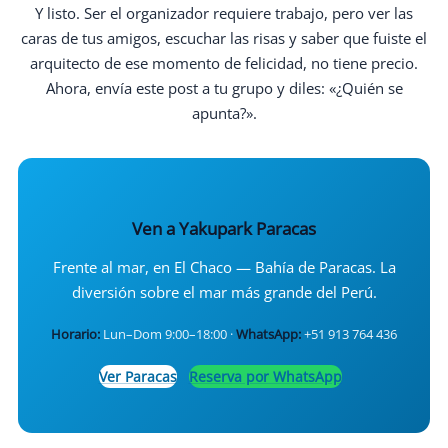
Y listo. Ser el organizador requiere trabajo, pero ver las
caras de tus amigos, escuchar las risas y saber que fuiste el
arquitecto de ese momento de felicidad, no tiene precio.
Ahora, envía este post a tu grupo y diles: «¿Quién se
apunta?».
Ven a Yakupark Paracas
Frente al mar, en El Chaco — Bahía de Paracas. La
diversión sobre el mar más grande del Perú.
Horario:
Lun–Dom 9:00–18:00 ·
WhatsApp:
+51 913 764 436
Ver Paracas
Reserva por WhatsApp