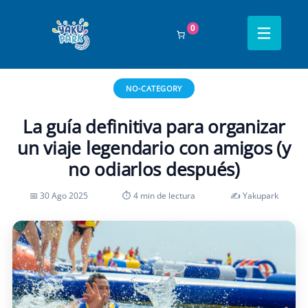
0
Inicio
›
Blog
›
no-category
›
La guía definitiva para organizar un viaje
legendario con amigos (y no odiarlos después)
NO-CATEGORY
La guía definitiva para organizar
un viaje legendario con amigos (y
no odiarlos después)
📅 30 Ago 2025
⏱ 4 min de lectura
✍️ Yakupark