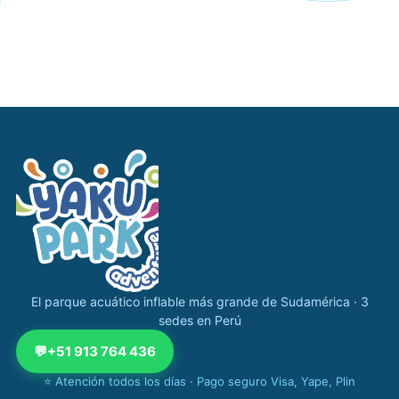
Navegación completa Yakupark
El parque acuático inflable más grande de Sudamérica · 3
sedes en Perú
💬
+51 913 764 436
⭐ Atención todos los días · Pago seguro Visa, Yape, Plin