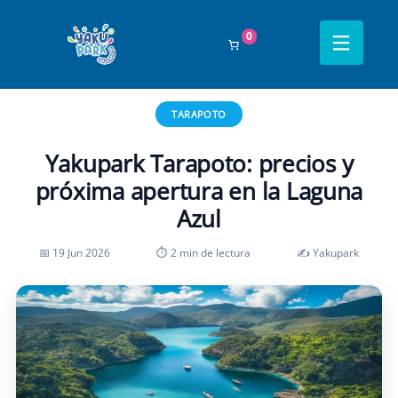
0
Inicio
›
Blog
›
Tarapoto
›
Yakupark Tarapoto: precios y próxima apertura
en la Laguna Azul
TARAPOTO
Yakupark Tarapoto: precios y
próxima apertura en la Laguna
Azul
📅 19 Jun 2026
⏱ 2 min de lectura
✍️ Yakupark