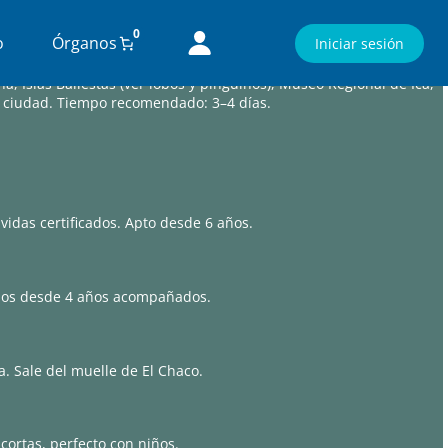
0
o
Órganos
Iniciar sesión
a, Islas Ballestas (ver lobos y pingüinos), Museo Regional de Ica,
ca ciudad. Tiempo recomendado: 3–4 días.
vidas certificados. Apto desde 6 años.
niños desde 4 años acompañados.
a. Sale del muelle de El Chaco.
cortas, perfecto con niños.