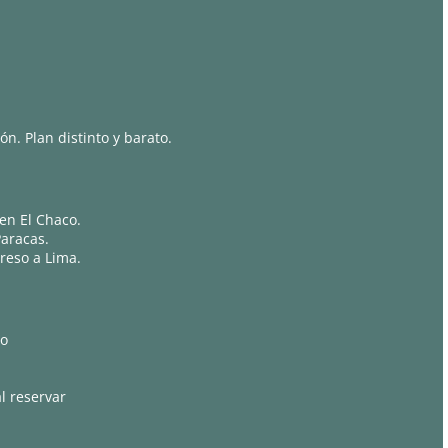
n. Plan distinto y barato.
en El Chaco.
Paracas.
reso a Lima.
so
l reservar