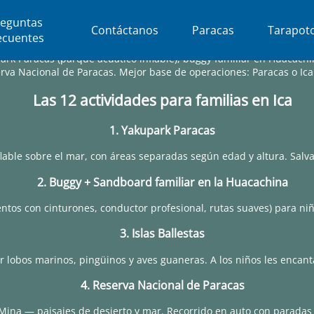
reguntas
Contáctanos
Paracas
Tarapot
ecuentes
ark Paracas (parque acuático inflable), buggy familiar en Huacachin
serva Nacional de Paracas. Mejor base de operaciones: Paracas o I
Las 12 actividades para familias en Ica
1. Yakupark Paracas
nflable sobre el mar, con áreas separadas según edad y altura. Salva
2. Buggy + Sandboard familiar en la Huacachina
entos con cinturones, conductor profesional, rutas suaves) para 
3. Islas Ballestas
r lobos marinos, pingüinos y aves guaneras. A los niños les encant
4. Reserva Nacional de Paracas
 Mina — paisajes de desierto y mar. Recorrido en auto con paradas 