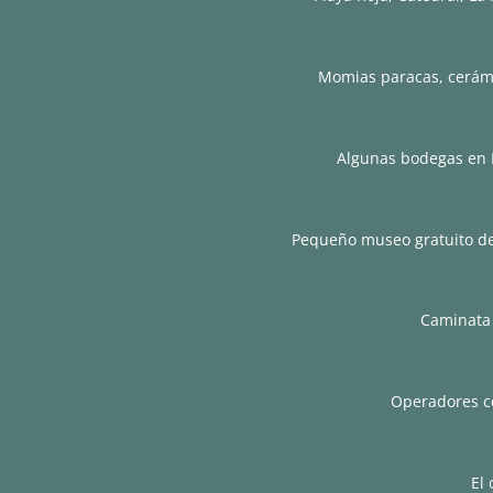
Momias paracas, cerámi
Algunas bodegas en I
Pequeño museo gratuito den
Caminata 
Operadores ce
El 