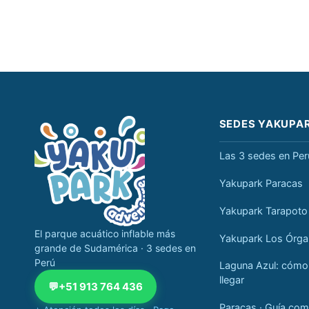
Navegación completa Yakupark
SEDES YAKUPA
Las 3 sedes en Per
Yakupark Paracas
Yakupark Tarapoto
El parque acuático inflable más
Yakupark Los Órg
grande de Sudamérica · 3 sedes en
Perú
Laguna Azul: cómo
llegar
💬
+51 913 764 436
Paracas · Guía com