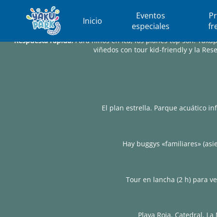
Eventos
P
Inicio
especiales
fr
Respuesta rápida:
Para niños en Ica, los planes top son: Yakup
viñedos con tour kid-friendly y la Re
El plan estrella. Parque acuático i
Hay buggys «familiares» (asi
Tour en lancha (2 h) para ve
Playa Roja, Catedral, La