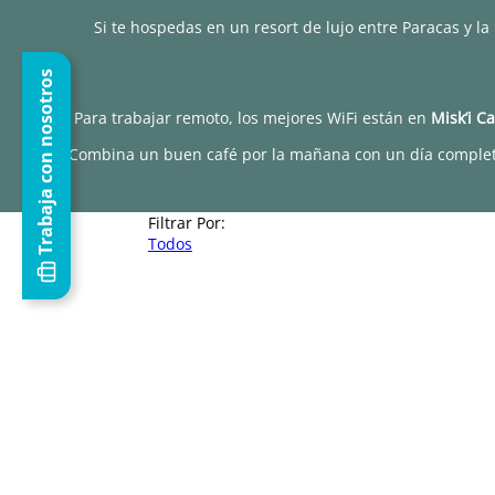
Si te hospedas en un resort de lujo entre Paracas y l
Trabaja con nosotros
Para trabajar remoto, los mejores WiFi están en
Misk’i Ca
Combina un buen café por la mañana con un día comple
Filtrar Por:
Todos