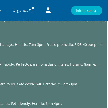
0
o
Órganos
Iniciar sesión
és) de tu visita a
Yakupark
. Aquí los 10 mejores cafés y cafeterías,
nchamayo. Horario: 7am-3pm. Precio promedio: S/25-40 por persona
i rápido. Perfecto para nómadas digitales. Horario: 8am-7pm.
ntre tours. Café desde S/8. Horario: 7:30am-9pm.
canos. Pet-friendly. Horario: 8am-4pm.