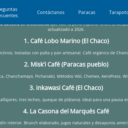
reguntas
Contáctanos
Paracas
Tarapot
ecuentes
a cafetera en crecimiento
que vale la pena explorar antes (o despu
actualizado a 2026.
1. Café Lobo Marino (El Chaco)
ctinos, tostadas con palta y pan artesanal. Café orgánico de Cha
2. Misk’i Café (Paracas pueblo)
ca, Chanchamayo, Pichanaki). Métodos V60, Chemex, AeroPress. WiF
3. Inkawasi Café (El Chaco)
(alfajores, tres leches, queque de plátano). Ideal para una pausa e
4. La Casona del Marqués Café
dín interior. Brunch elaborado, jugos naturales y desayunos ameri