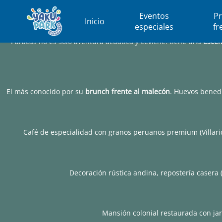
Eventos
P
Inicio
especiales
fr
Paracas no es solo aventura acuática y ceviche: tiene una
escen
El más conocido por su
brunch frente al malecón
. Huevos benedi
Café de especialidad con granos peruanos premium (Villari
Decoración rústica andina, repostería casera 
Mansión colonial restaurada con jar