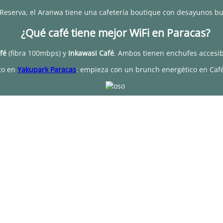
a Reserva, el Aranwa tiene una cafetería boutique con desayunos bu
¿Qué café tiene mejor WiFi en Paracas?
fé
(fibra 100mbps) y
Inkawasi Café
. Ambos tienen enchufes accesib
to en
Yakupark Paracas
: empieza con un brunch energético en Café 