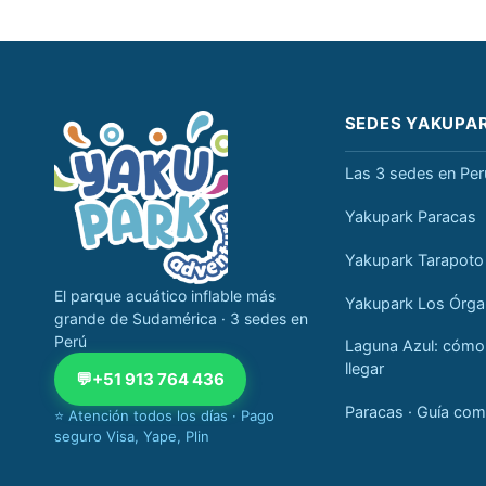
Navegación completa Yakupark
SEDES YAKUPA
Las 3 sedes en Per
Yakupark Paracas
Yakupark Tarapoto
El parque acuático inflable más
Yakupark Los Órg
grande de Sudamérica · 3 sedes en
Perú
Laguna Azul: cómo
llegar
💬
+51 913 764 436
Paracas · Guía com
⭐ Atención todos los días · Pago
seguro Visa, Yape, Plin