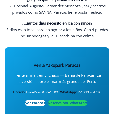
Sí. Hospital Augusto Hernández Mendoza (Ica) y centros
privados como SANNA. Paracas tiene posta médica.
¿Cuántos días necesito en Ica con niños?
3 días es lo ideal para no agotar a los niños. Con 4 puedes
incluir bodegas y la Huacachina con calma.
Ven a Yakupark Paracas
Frente al mar, en El Chaco — Bahía de Paracas. La
diversión sobre el mar más grande del Perú.
Horario:
Lun–Dom 9:00–18:00 ·
WhatsApp:
+51 913 764 436
Ver Paracas
Reserva por WhatsApp