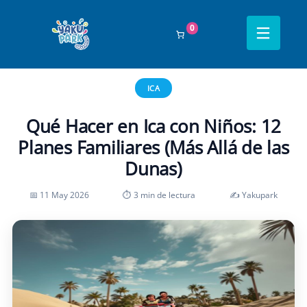
0
Inicio
›
Blog
›
Ica
›
Qué Hacer en Ica con Niños: 12 Planes Familiares (Más
Allá de las Dunas)
ICA
Qué Hacer en Ica con Niños: 12
Planes Familiares (Más Allá de las
Dunas)
📅 11 May 2026
⏱ 3 min de lectura
✍️ Yakupark