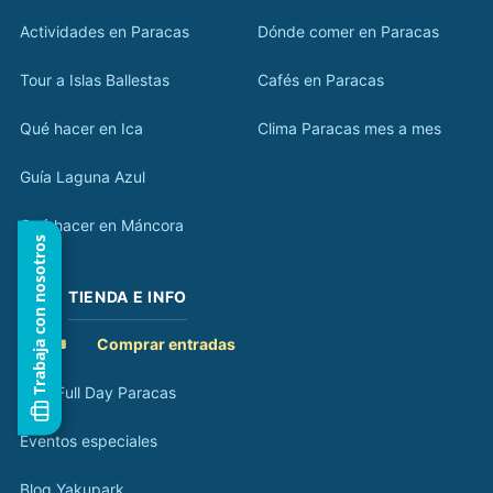
Actividades en Paracas
Dónde comer en Paracas
Tour a Islas Ballestas
Cafés en Paracas
Qué hacer en Ica
Clima Paracas mes a mes
Guía Laguna Azul
Qué hacer en Máncora
Trabaja con nosotros
TIENDA E INFO
🎟️
Comprar entradas
Tour Full Day Paracas
Eventos especiales
Blog Yakupark