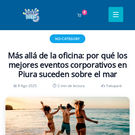
0
Inicio
›
Blog
›
no-category
›
Más allá de la oficina: por qué los mejores
eventos corporativos en Piura suceden sobre el mar
NO-CATEGORY
Más allá de la oficina: por qué los
mejores eventos corporativos en
Piura suceden sobre el mar
📅 8 Ago 2025
⏱ 2 min de lectura
✍️ Yakupark