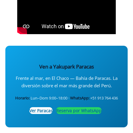
Ven a Yakupark Paracas
Frente al mar, en El Chaco — Bahía de Paracas. La
diversión sobre el mar más grande del Perú.
Horario:
Lun–Dom 9:00–18:00 ·
WhatsApp:
+51 913 764 436
Ver Paracas
Reserva por WhatsApp