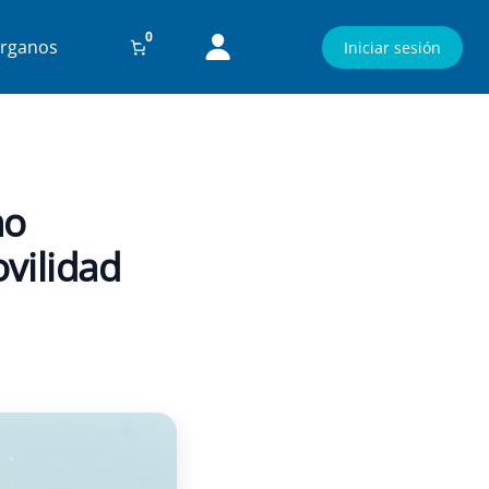
0
rganos
Iniciar sesión
 movilidad reducida
mo
vilidad