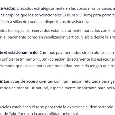
servados:
Ubicados estratégicamente en las zonas más cercanas a 
ás amplios que los convencionales (3.80m x 5.00m) para permitir
ulo a sillas de ruedas o dispositivos de asistencia.
dos los espacios reservados están claramente marcados con el s
en el pavimento como en señalización vertical, visible desde la en
de el estacionamiento:
Caminos pavimentados sin escalones, con
 suficiente (mínimo 1.50m) conectan directamente los estacion
 evitando que los visitantes con movilidad reducida tengan que tr
a:
Las rutas de acceso cuentan con iluminación reforzada para gar
orarios de menor luz natural, especialmente importante para per
iciales establecen el tono para toda la experiencia, demostrando
de YakuPark con la accesibilidad universal.