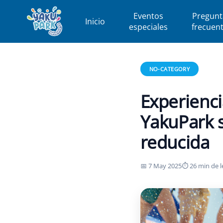
Eventos
Pregunt
Inicio
especiales
frecuen
Inicio
›
Blog
›
no-category
›
E
NO-CATEGORY
Experienci
YakuPark s
reducida
📅 7 May 2025
⏱ 26 min de l