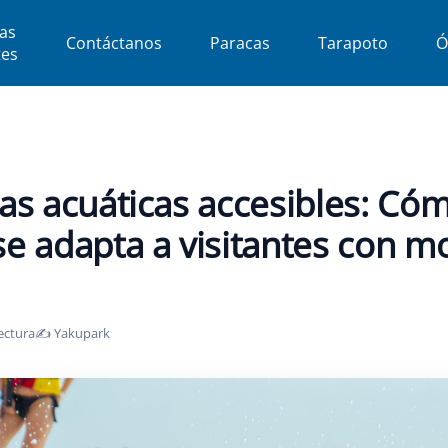
as
Contáctanos
Paracas
Tarapoto
Ó
tes
xperiencias acuáticas accesibles: Cómo YakuPark se adapta a visitantes con
as acuáticas accesibles: Có
e adapta a visitantes con mo
ectura
✍️ Yakupark