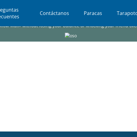
reguntas
Contáctanos
Paracas
Tarapot
ecuentes
ollow Wall» without losing your balance or knocking your friend ove