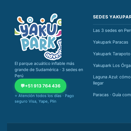
Navegación completa Yakupark
SEDES YAKUPA
Las 3 sedes en Per
Yakupark Paracas
Yakupark Tarapoto
El parque acuático inflable más
Yakupark Los Órg
grande de Sudamérica · 3 sedes en
Perú
Laguna Azul: cómo
llegar
💬
+51 913 764 436
Paracas · Guía com
⭐ Atención todos los días · Pago
seguro Visa, Yape, Plin