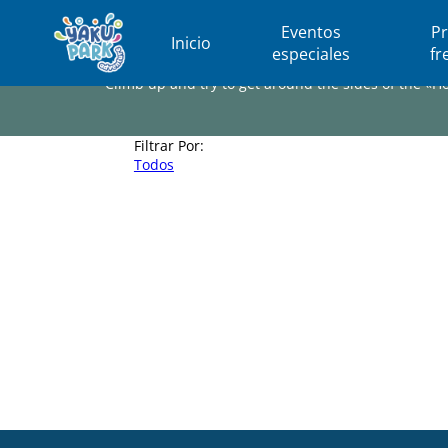
Eventos
P
Inicio
especiales
fr
Climb up and try to get around the sides of the «H
Filtrar Por:
Todos