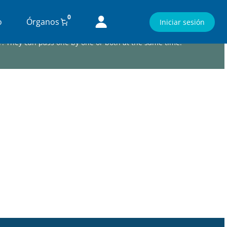
0
o
Órganos
Iniciar sesión
r. They can pass one by one or both at the same time.