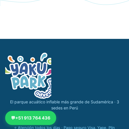
Navegación completa Yakupark
El parque acuático inflable más grande de Sudamérica · 3
sedes en Perú
💬
+51 913 764 436
⭐ Atención todos los días · Pago seguro Visa, Yape, Plin