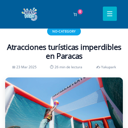
0
Inicio
›
Blog
›
no-category
›
Atracciones turísticas imperdibles en Paracas
NO-CATEGORY
Atracciones turísticas imperdibles
en Paracas
📅 23 Mar 2025
⏱ 26 min de lectura
✍️ Yakupark