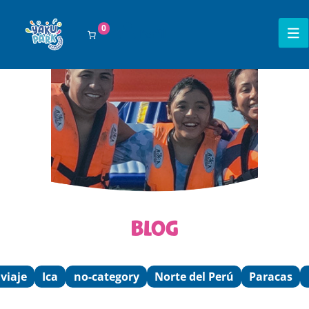
0
0
Perfil
BLOG
viaje
Ica
no-category
Norte del Perú
Paracas